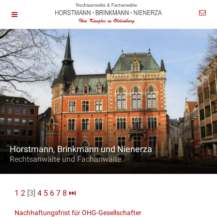
Horstmann, Brinkmann und Nienerza
Rechtsanwälte und Fachanwälte
1
2
[3]
4
5
6
7
8
⏭
Nachhaftungsfrist für OHG-Gesellschafter